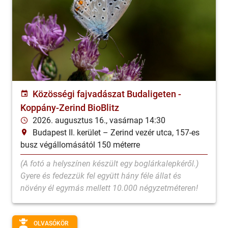
Közösségi fajvadászat Budaligeten -
Koppány-Zerind BioBlitz
2026. augusztus 16., vasárnap 14:30
Budapest II. kerület
–
Zerind vezér utca, 157-es
busz végállomásától 150 méterre
(A fotó a helyszínen készült egy boglárkalepkéről.)
Gyere és fedezzük fel együtt hány féle állat és
növény él egymás mellett 10.000 négyzetméteren!
📱 Az iNaturalist applikáció segítségével elég egy
okostelefon, ahhoz hogy te is segíthess felmérni
OLVASÓKÖR