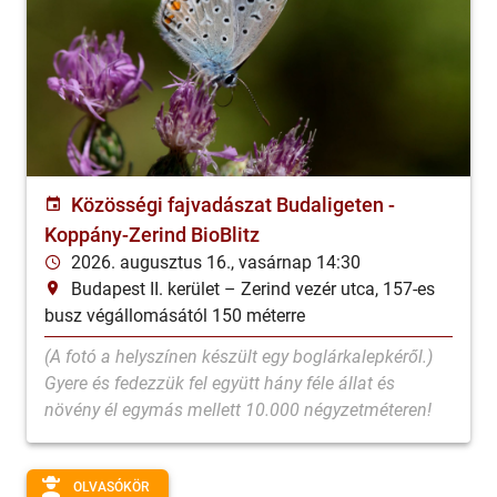
Közösségi fajvadászat Budaligeten -
Koppány-Zerind BioBlitz
2026. augusztus 16., vasárnap 14:30
Budapest II. kerület
–
Zerind vezér utca, 157-es
busz végállomásától 150 méterre
(A fotó a helyszínen készült egy boglárkalepkéről.)
Gyere és fedezzük fel együtt hány féle állat és
növény él egymás mellett 10.000 négyzetméteren!
📱 Az iNaturalist applikáció segítségével elég egy
okostelefon, ahhoz hogy te is segíthess felmérni
OLVASÓKÖR